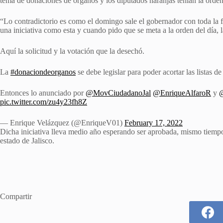
tema de donaciones de órganos y los diputados naranjas tenían la orden 
“Lo contradictorio es como el domingo sale el gobernador con toda la fa
una iniciativa como esta y cuando pido que se meta a la orden del día
Aquí la solicitud y la votación que la desechó.
La
#donaciondeorganos
se debe legislar para poder acortar las listas de
Entonces lo anunciado por
@MovCiudadanoJal
@EnriqueAlfaroR
y
pic.twitter.com/zu4y23fh8Z
— Enrique Velázquez (@EnriqueV01)
February 17, 2022
Dicha iniciativa lleva medio año esperando ser aprobada, mismo tiempo
estado de Jalisco.
Compartir