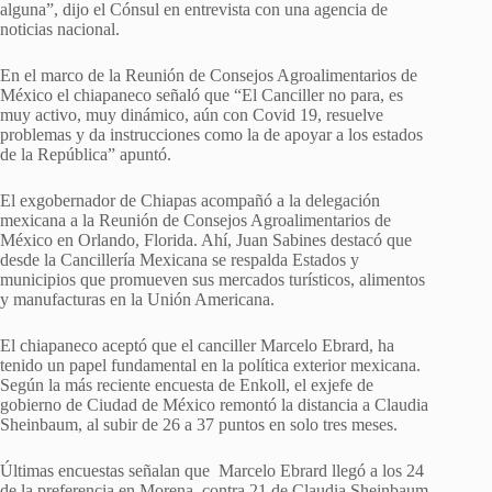
alguna”, dijo el Cónsul en entrevista con una agencia de
noticias nacional.
En el marco de la Reunión de Consejos Agroalimentarios de
México el chiapaneco señaló que “El Canciller no para, es
muy activo, muy dinámico, aún con Covid 19, resuelve
problemas y da instrucciones como la de apoyar a los estados
de la República” apuntó.
El exgobernador de Chiapas acompañó a la delegación
mexicana a la Reunión de Consejos Agroalimentarios de
México en Orlando, Florida. Ahí, Juan Sabines destacó que
desde la Cancillería Mexicana se respalda Estados y
municipios que promueven sus mercados turísticos, alimentos
y manufacturas en la Unión Americana.
El chiapaneco aceptó que el canciller Marcelo Ebrard, ha
tenido un papel fundamental en la política exterior mexicana.
Según la más reciente encuesta de Enkoll, el exjefe de
gobierno de Ciudad de México remontó la distancia a Claudia
Sheinbaum, al subir de 26 a 37 puntos en solo tres meses.
Últimas encuestas señalan que Marcelo Ebrard llegó a los 24
de la preferencia en Morena, contra 21 de Claudia Sheinbaum.