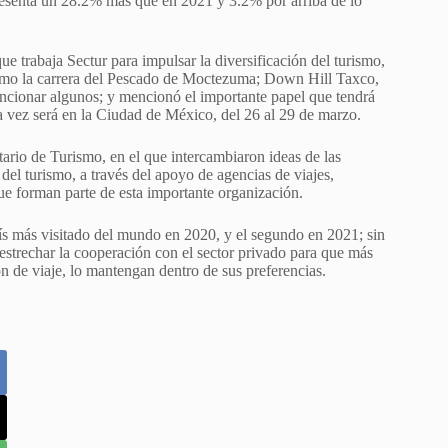
resenta un 28.2% más que en 2021 y 3.2% por arriba de lo
e trabaja Sectur para impulsar la diversificación del turismo,
 como la carrera del Pescado de Moctezuma; Down Hill Taxco,
encionar algunos; y mencionó el importante papel que tendrá
a vez será en la Ciudad de México, del 26 al 29 de marzo.
rio de Turismo, en el que intercambiaron ideas de las
del turismo, a través del apoyo de agencias de viajes,
que forman parte de esta importante organización.
aís más visitado del mundo en 2020, y el segundo en 2021; sin
estrechar la cooperación con el sector privado para que más
 de viaje, lo mantengan dentro de sus preferencias.