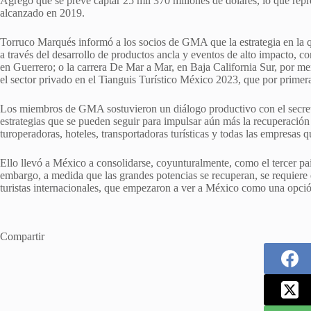
Agregó que se prevé captar 25 mil 370 millones de dólares, lo que rep
alcanzado en 2019.
Torruco Marqués informó a los socios de GMA que la estrategia en la qu
a través del desarrollo de productos ancla y eventos de alto impacto,
en Guerrero; o la carrera De Mar a Mar, en Baja California Sur, por m
el sector privado en el Tianguis Turístico México 2023, que por primer
Los miembros de GMA sostuvieron un diálogo productivo con el secreta
estrategias que se pueden seguir para impulsar aún más la recuperación 
turoperadoras, hoteles, transportadoras turísticas y todas las empresas 
Ello llevó a México a consolidarse, coyunturalmente, como el tercer p
embargo, a medida que las grandes potencias se recuperan, se requiere 
turistas internacionales, que empezaron a ver a México como una opción
Compartir