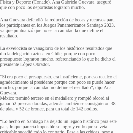
Física y Deporte (Conade), Ana Gabriela Guevara, aseguró
que con poco los deportistas lograron mucho.
Ana Guevara defendió la reducción de becas y recursos para
los participantes en los Juegos Panamericanos Santiago 2023,
ya que puntualizó que no es la cantidad la que define el
resultado.
La exvelocista se vanaglorio de los históricos resultados que
dio la delegación azteca en Chile, porque con poco
presupuesto lograron mucho, referenciando lo que ha dicho el
presidente López Obrador.
“Si era poco el presupuesto, era insuficiente, por eso recalco el
agradecimiento al presidente porque con poco se puede hacer
mucho, porque la cantidad no define el resultado”, dijo Ana
Guevara.
México terminó tercero en el medallero y rompió récord al
ganar 52 preseas doradas, además también se consiguieron 38
de plata y 52 de bronce, para un total de 142 podios.
“Lo hecho en Santiago ha dejado un legado histórico para este
país, lo que parecía imposible se logró y en lo que se veía
criticable sucedió todo lo contrario. Pese a las críticas, pese a