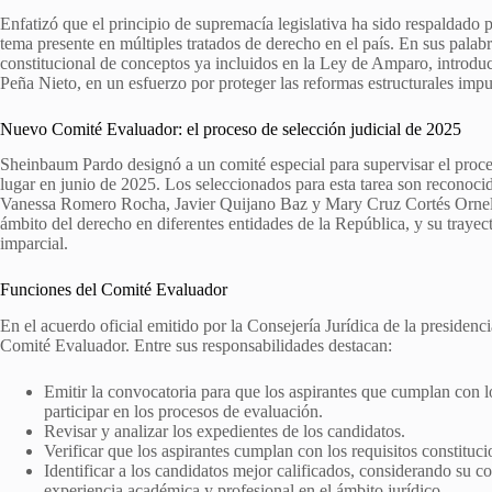
Enfatizó que el principio de supremacía legislativa ha sido respaldado 
tema presente en múltiples tratados de derecho en el país. En sus palab
constitucional de conceptos ya incluidos en la Ley de Amparo, introdu
Peña Nieto, en un esfuerzo por proteger las reformas estructurales imp
Nuevo Comité Evaluador: el proceso de selección judicial de 2025
Sheinbaum Pardo designó a un comité especial para supervisar el proces
lugar en junio de 2025. Los seleccionados para esta tarea son reconocid
Vanessa Romero Rocha, Javier Quijano Baz y Mary Cruz Cortés Ornelas.
ámbito del derecho en diferentes entidades de la República, y su traye
imparcial.
Funciones del Comité Evaluador
En el acuerdo oficial emitido por la Consejería Jurídica de la presidenci
Comité Evaluador. Entre sus responsabilidades destacan:
Emitir la convocatoria para que los aspirantes que cumplan con l
participar en los procesos de evaluación.
Revisar y analizar los expedientes de los candidatos.
Verificar que los aspirantes cumplan con los requisitos constituci
Identificar a los candidatos mejor calificados, considerando su c
experiencia académica y profesional en el ámbito jurídico.