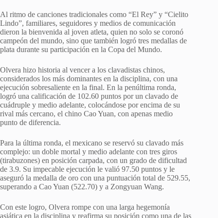
Al ritmo de canciones tradicionales como “El Rey” y “Cielito
Lindo”, familiares, seguidores y medios de comunicación
dieron la bienvenida al joven atleta, quien no solo se coronó
campeón del mundo, sino que también logró tres medallas de
plata durante su participación en la Copa del Mundo.
Olvera hizo historia al vencer a los clavadistas chinos,
considerados los más dominantes en la disciplina, con una
ejecución sobresaliente en la final. En la penúltima ronda,
logró una calificación de 102.60 puntos por un clavado de
cuádruple y medio adelante, colocándose por encima de su
rival más cercano, el chino Cao Yuan, con apenas medio
punto de diferencia.
Para la última ronda, el mexicano se reservó su clavado más
complejo: un doble mortal y medio adelante con tres giros
(tirabuzones) en posición carpada, con un grado de dificultad
de 3.9. Su impecable ejecución le valió 97.50 puntos y le
aseguró la medalla de oro con una puntuación total de 529.55,
superando a Cao Yuan (522.70) y a Zongyuan Wang.
Con este logro, Olvera rompe con una larga hegemonía
asiática en la disciplina y reafirma su posición como una de las