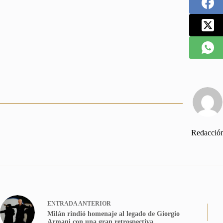
Redacció
ENTRADA
ANTERIOR
Milán rindió homenaje al legado de Giorgio
Armani con una gran retrospectiva