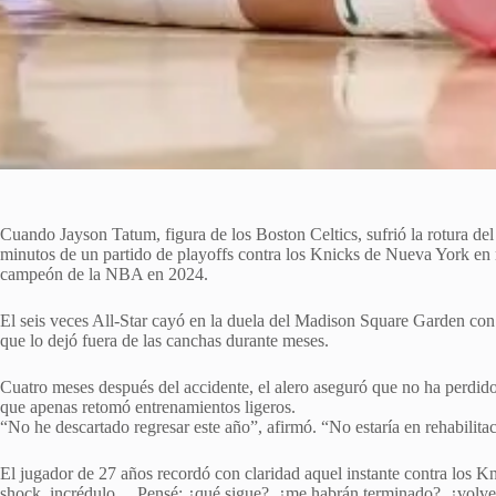
Cuando Jayson Tatum, figura de los Boston Celtics, sufrió la rotura del
minutos de un partido de playoffs contra los Knicks de Nueva York en m
campeón de la NBA en 2024.
El seis veces All-Star cayó en la duela del Madison Square Garden con
que lo dejó fuera de las canchas durante meses.
Cuatro meses después del accidente, el alero aseguró que no ha perdido
que apenas retomó entrenamientos ligeros.
“No he descartado regresar este año”, afirmó. “No estaría en rehabilitac
El jugador de 27 años recordó con claridad aquel instante contra los Kn
shock, incrédulo… Pensé: ¿qué sigue?, ¿me habrán terminado?, ¿volver