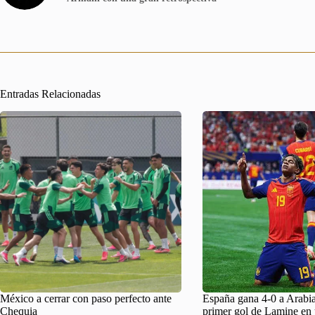
Entradas Relacionadas
México a cerrar con paso perfecto ante
España gana 4-0 a Arabia
Chequia
primer gol de Lamine en