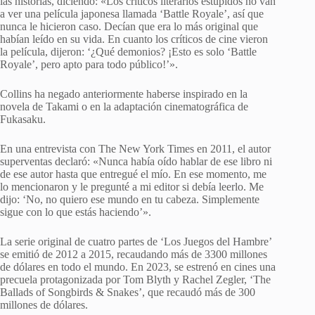
las historias, diciendo: «Los críticos literarios estúpidos no van
a ver una película japonesa llamada ‘Battle Royale’, así que
nunca le hicieron caso. Decían que era lo más original que
habían leído en su vida. En cuanto los críticos de cine vieron
la película, dijeron: ‘¿Qué demonios? ¡Esto es solo ‘Battle
Royale’, pero apto para todo público!’».
Collins ha negado anteriormente haberse inspirado en la
novela de Takami o en la adaptación cinematográfica de
Fukasaku.
En una entrevista con The New York Times en 2011, el autor
superventas declaró: «Nunca había oído hablar de ese libro ni
de ese autor hasta que entregué el mío. En ese momento, me
lo mencionaron y le pregunté a mi editor si debía leerlo. Me
dijo: ‘No, no quiero ese mundo en tu cabeza. Simplemente
sigue con lo que estás haciendo’».
La serie original de cuatro partes de ‘Los Juegos del Hambre’
se emitió de 2012 a 2015, recaudando más de 3300 millones
de dólares en todo el mundo. En 2023, se estrenó en cines una
precuela protagonizada por Tom Blyth y Rachel Zegler, ‘The
Ballads of Songbirds & Snakes’, que recaudó más de 300
millones de dólares.