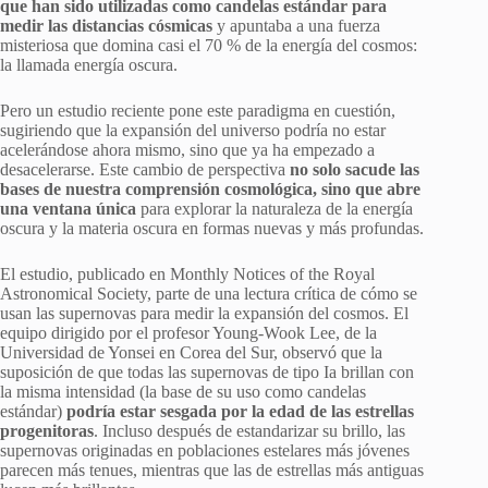
que han sido utilizadas como candelas estándar para
medir las distancias cósmicas
y apuntaba a una fuerza
misteriosa que domina casi el 70 % de la energía del cosmos:
la llamada energía oscura.
Pero un estudio reciente pone este paradigma en cuestión,
sugiriendo que la expansión del universo podría no estar
acelerándose ahora mismo, sino que ya ha empezado a
desacelerarse. Este cambio de perspectiva
no solo sacude las
bases de nuestra comprensión cosmológica, sino que abre
una ventana única
para explorar la naturaleza de la energía
oscura y la materia oscura en formas nuevas y más profundas.
El estudio, publicado en Monthly Notices of the Royal
Astronomical Society, parte de una lectura crítica de cómo se
usan las supernovas para medir la expansión del cosmos. El
equipo dirigido por el profesor Young-Wook Lee, de la
Universidad de Yonsei en Corea del Sur, observó que la
suposición de que todas las supernovas de tipo Ia brillan con
la misma intensidad (la base de su uso como candelas
estándar)
podría estar sesgada por la edad de las estrellas
progenitoras
. Incluso después de estandarizar su brillo, las
supernovas originadas en poblaciones estelares más jóvenes
parecen más tenues, mientras que las de estrellas más antiguas