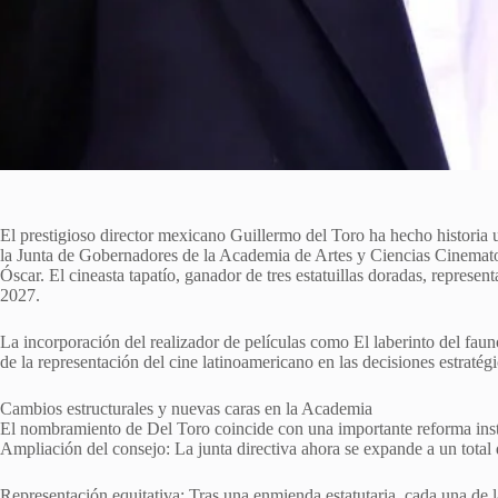
El prestigioso director mexicano Guillermo del Toro ha hecho historia
la Junta de Gobernadores de la Academia de Artes y Ciencias Cinematog
Óscar. El cineasta tapatío, ganador de tres estatuillas doradas, represe
2027.
La incorporación del realizador de películas como El laberinto del fau
de la representación del cine latinoamericano en las decisiones estratég
Cambios estructurales y nuevas caras en la Academia
El nombramiento de Del Toro coincide con una importante reforma insti
Ampliación del consejo: La junta directiva ahora se expande a un total 
Representación equitativa: Tras una enmienda estatutaria, cada una de l