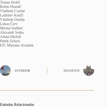
Tomas Holeš
Robin Hranáč
Vladimir Coufal
Ladislav Krejčí
Vladimir Darida
Lukas Červ
Michal Sadílek
Alexandr Sojka
Adam Hložek
Patrik Schick
DT: Miroslav Koubek.
ANTERIOR
SIGUIENTE
Entradas Relacionadas