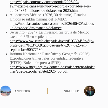
https://elpais.com/mexico/economia/2026-02-
19/mexico-alcanza-un-nuevo-record-exportador-a-ee-
uu-534874-millones-de-dolares-en-2025.html
Autocosmos México. (2026, 30 de junio). Estados
Unidos se saldrá mañana del T-MEC.
https://noticias.autocosmos.com.mx/2026/06/30/estados-
unidos-se-saldra-manana-del-tmec
Swissinfo. (2024). La inversión fija bruta de México
cae un 6,7 % en septiembre.
https://www.swissinfo.ch/spa/la-inversi%C3%B3n-fija-
bruta-de-m%C3%A9xico-cae-un-6%2C7-%25-en-
septiembre/90577580
Instituto Nacional de Estadística y Geografía. (2026).
Exportaciones trimestrales por entidad federativa
(ETEF): Boletín de prensa (PDF).
https://www.inegi.org.mx/contenidos/saladeprensa/bolet
ines/2026/exporta_ef/etef2026_06.pdf
ANTERIOR
SIGUIENTE