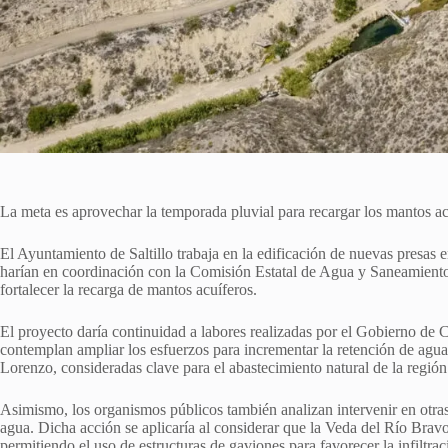
La meta es aprovechar la temporada pluvial para recargar los mantos acu
El Ayuntamiento de Saltillo trabaja en la edificación de nuevas presas 
harían en coordinación con la Comisión Estatal de Agua y Saneamiento 
fortalecer la recarga de mantos acuíferos.
El proyecto daría continuidad a labores realizadas por el Gobierno de C
contemplan ampliar los esfuerzos para incrementar la retención de agu
Lorenzo, consideradas clave para el abastecimiento natural de la región
Asimismo, los organismos públicos también analizan intervenir en otras
agua. Dicha acción se aplicaría al considerar que la Veda del Río Bravo
permitiendo el uso de estructuras de gaviones para favorecer la infiltra