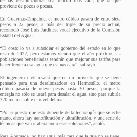
de las desalinizadoras sea mucho más cara, que la que
proviene de pozos o presas.
En Guaymas-Empalme, el metro cúbico pasará de entre siete
pesos a 22 pesos, a más del triple de su precio actual,
reconoció José Luis Jardines, vocal ejecutivo de la Comisión
Estatal del Agua.
“El costo lo va a subsidiar el gobierno del estado en lo que
resta de 2022, pero estamos viendo que el año próximo, las
poblaciones beneficiadas tendrán que mejorar sus tarifas para
hacer frente a esa agua que es más cara”, subrayó.
El ingeniero civil resaltó que en un proyecto que se tiene
pensado para una desalinizadora en Hermosillo, el metro
cúbico pasaría de nueve pesos hasta 30 pesos, porque la
energía no sólo se usará para desalar el agua, sino para subirla
320 metros sobre el nivel del mar.
“Por supuesto que esto depende de la tecnología que se eche
mano, ahora hay nanofiltración y ultrafiltración, y una serie de
técnicas que van ir abaratando esas soluciones”, acotó.
Para Ahumada, no hay agua más cara que la que no se tiene,