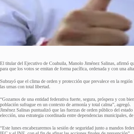
El titular del Ejecutivo de Coahuila, Manolo Jiménez Salinas, afirmó qu
para que los votos se emitan de forma pacífica, ordenada y con una alt
Subrayó que el clima de orden y protección que prevalece en la región 
las urnas con total libertad.
“Gozamos de una entidad federativa fuerte, segura, próspera y con bien
población sufrague en un contexto de armonía y total calma”, agregó.
Jiménez Salinas puntualizó que las fuerzas de orden público del estado y
elección, una estrategia coordinada entre dependencias municipales, de 
“Este lunes encabezaremos la sesión de seguridad junto a mandos federa
IEC y el INE, con el fin de afinar las acciones finales de prevención”.