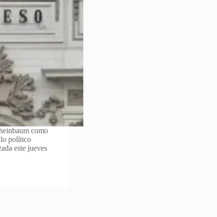
 Sheinbaum como
o político
zada este jueves