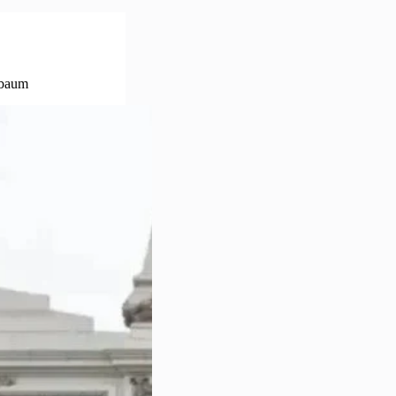
nbaum