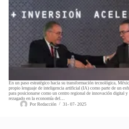
En un paso estratégico hacia su transformación tecnológica, Méxic
propio lenguaje de inteligencia artificial (IA) como parte de un es
para posicionarse como un centro regional de innovación digital y
rezagado en la economía del…
Por
Redacción
31- 07- 2025